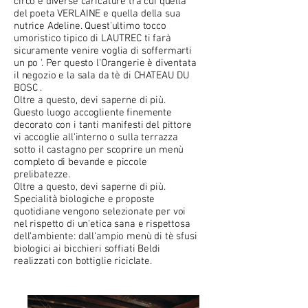
circo e diverse caricature tra cui quella
del poeta VERLAINE e quella della sua
nutrice Adeline. Quest'ultimo tocco
umoristico tipico di LAUTREC ti farà
sicuramente venire voglia di soffermarti
un po '. Per questo l'Orangerie è diventata
il negozio e la sala da tè di
CHATEAU DU
BOSC
.
Oltre a questo, devi saperne di più.
Questo luogo accogliente finemente
decorato con i tanti manifesti del pittore
vi accoglie all'interno o sulla terrazza
sotto il castagno per scoprire un menù
completo di bevande e piccole
prelibatezze.
Oltre a questo, devi saperne di più.
Specialità biologiche e proposte
quotidiane vengono selezionate per voi
nel rispetto di un'etica sana e rispettosa
dell'ambiente: dall'ampio menù di tè sfusi
biologici ai bicchieri soffiati Beldi
realizzati con bottiglie riciclate.