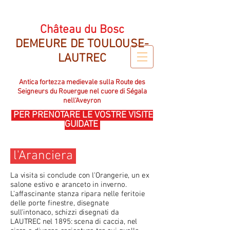
CHATEAU DU BOSC DEMEURE DE TOULOUSE LAUTREC
Château du Bosc
DEMEURE DE TOULOUSE-
LAUTREC
Antica fortezza medievale sulla Route des
Seigneurs du Rouergue nel cuore di Ségala
nell'Aveyron
PER PRENOTARE LE VOSTRE VISITE
GUIDATE
l'Aranciera
La visita si conclude con l'Orangerie, un ex
salone estivo e aranceto in inverno.
L'affascinante stanza ripara nelle feritoie
delle porte finestre, disegnate
sull'intonaco, schizzi disegnati da
LAUTREC nel 1895: scena di caccia, nel